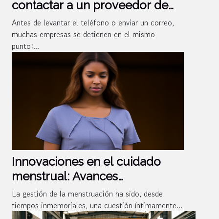
contactar a un proveedor de
servicios industriales
Antes de levantar el teléfono o enviar un correo,
muchas empresas se detienen en el mismo
punto:...
Innovaciones en el cuidado
menstrual: Avances
tecnológicos que mejoran la
La gestión de la menstruación ha sido, desde
calidad de vida durante el
tiempos inmemoriales, una cuestión íntimamente...