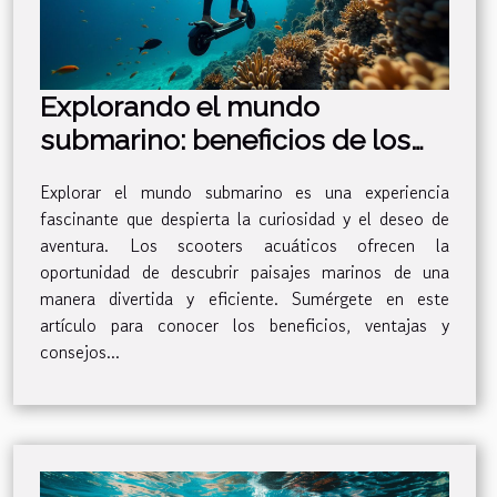
la industria del juego online. Le invitamos a
adentrarse en el fascinante mundo de las últimas
tendencias en seguridad digital...
Explorando el mundo
submarino: beneficios de los
scooters acuáticos
Explorar el mundo submarino es una experiencia
fascinante que despierta la curiosidad y el deseo de
aventura. Los scooters acuáticos ofrecen la
oportunidad de descubrir paisajes marinos de una
manera divertida y eficiente. Sumérgete en este
artículo para conocer los beneficios, ventajas y
consejos...