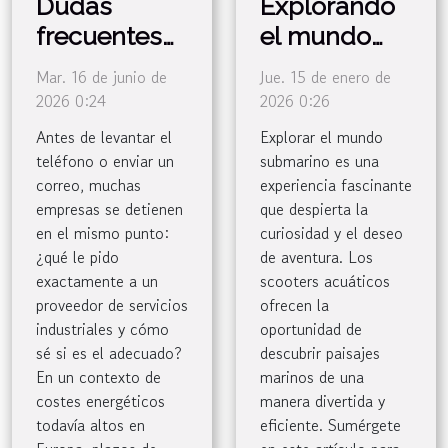
Dudas
Explorando
frecuentes
el mundo
antes de
submarino:
Mar. 16 de junio de
Jue. 15 de enero de
contactar a
beneficios
2026 0:24
2026 0:26
un
de los
Antes de levantar el
Explorar el mundo
proveedor
scooters
teléfono o enviar un
submarino es una
de servicios
acuáticos
correo, muchas
experiencia fascinante
empresas se detienen
que despierta la
industriales
en el mismo punto:
curiosidad y el deseo
¿qué le pido
de aventura. Los
exactamente a un
scooters acuáticos
proveedor de servicios
ofrecen la
industriales y cómo
oportunidad de
sé si es el adecuado?
descubrir paisajes
En un contexto de
marinos de una
costes energéticos
manera divertida y
todavía altos en
eficiente. Sumérgete