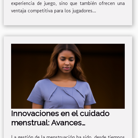
experiencia de juego, sino que también ofrecen una
ventaja competitiva para los jugadores...
Innovaciones en el cuidado
menstrual: Avances
tecnológicos que mejoran la
La gestión de la menstruación ha sido, desde tiempos