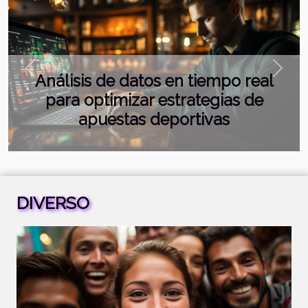
Previous
Next
Análisis de datos en tiempo real
para optimizar estrategias de
apuestas deportivas
DIVERSO