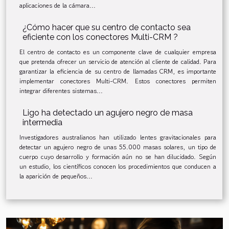
aplicaciones de la cámara...
¿Cómo hacer que su centro de contacto sea
eficiente con los conectores Multi-CRM ?
El centro de contacto es un componente clave de cualquier empresa
que pretenda ofrecer un servicio de atención al cliente de calidad. Para
garantizar la eficiencia de su centro de llamadas CRM, es importante
implementar conectores Multi-CRM. Estos conectores permiten
integrar diferentes sistemas...
Ligo ha detectado un agujero negro de masa
intermedia
Investigadores australianos han utilizado lentes gravitacionales para
detectar un agujero negro de unas 55.000 masas solares, un tipo de
cuerpo cuyo desarrollo y formación aún no se han dilucidado. Según
un estudio, los científicos conocen los procedimientos que conducen a
la aparición de pequeños...