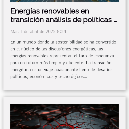
Energías renovables en
transición análisis de políticas y
mercados emergentes
Mar. 1 de abril de 2025 8:34
En un mundo donde la sostenibilidad se ha convertido
en el núcleo de las discusiones energéticas, las
energías renovables representan el faro de esperanza
para un futuro más limpio y eficiente. La transición
energética es un viaje apasionante lleno de desafíos
políticos, económicos y tecnológicos...