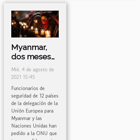
Myanmar,
dos meses
después del
Mié. 4 de agosto de
golpe de
2021 15:45
Estado, en
Funcionarios de
un día deja
seguridad de 12 países
más de 100
de la delegación de la
Unión Europea para
muertos
Myanmar y las
Naciones Unidas han
pedido a la ONU que