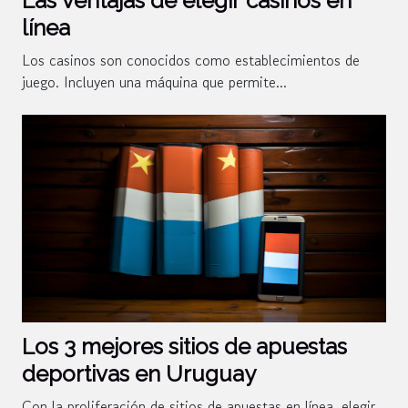
Las ventajas de elegir casinos en
línea
Los casinos son conocidos como establecimientos de
juego. Incluyen una máquina que permite...
Los 3 mejores sitios de apuestas
deportivas en Uruguay
Con la proliferación de sitios de apuestas en línea, elegir