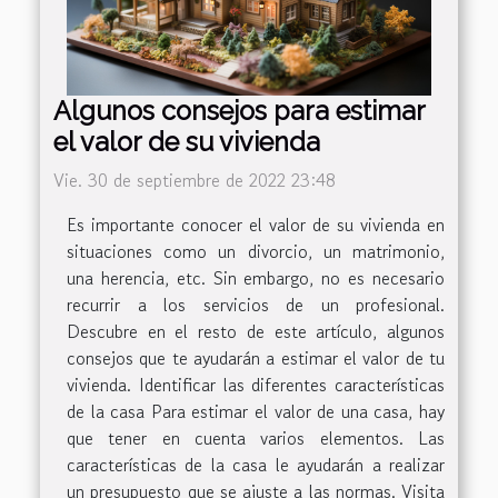
Algunos consejos para estimar
el valor de su vivienda
Vie. 30 de septiembre de 2022 23:48
Es importante conocer el valor de su vivienda en
situaciones como un divorcio, un matrimonio,
una herencia, etc. Sin embargo, no es necesario
recurrir a los servicios de un profesional.
Descubre en el resto de este artículo, algunos
consejos que te ayudarán a estimar el valor de tu
vivienda. Identificar las diferentes características
de la casa Para estimar el valor de una casa, hay
que tener en cuenta varios elementos. Las
características de la casa le ayudarán a realizar
un presupuesto que se ajuste a las normas. Visita