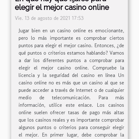
elegir el mejor casino online
Vie. 13 de agosto de 2021 17:53
Jugar bien en un casino online es emocionante,
pero lo más importante es comprobar ciertos
puntos para elegir el mejor casino. Entonces, ¿de
qué puntos o criterios estamos hablando? Vamos
a dar los diferentes puntos a comprobar para
elegir el mejor casino online. Compruebe la
licencia y la seguridad del casino en línea Un
casino online no es más que un casino al que se
puede acceder a través de Internet o de cualquier
medio de telecomunicación. Para más
información, utilice este enlace. Los casinos
online suelen ofrecer tasas de pago más altas
que los casinos reales y es importante comprobar
algunos puntos o criterios para conseguir elegir
el mejor. En primer lugar, debe comprobar la