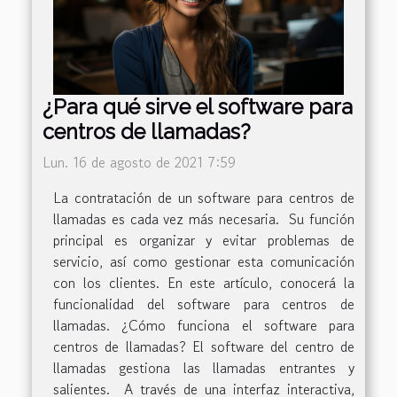
¿Para qué sirve el software para
centros de llamadas?
Lun. 16 de agosto de 2021 7:59
La contratación de un software para centros de
llamadas es cada vez más necesaria. Su función
principal es organizar y evitar problemas de
servicio, así como gestionar esta comunicación
con los clientes. En este artículo, conocerá la
funcionalidad del software para centros de
llamadas. ¿Cómo funciona el software para
centros de llamadas? El software del centro de
llamadas gestiona las llamadas entrantes y
salientes. A través de una interfaz interactiva,