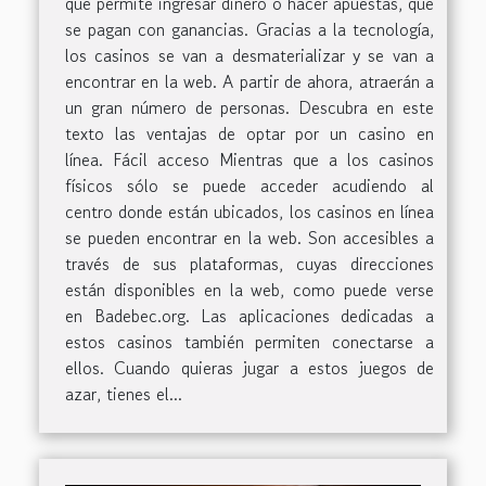
que permite ingresar dinero o hacer apuestas, que
se pagan con ganancias. Gracias a la tecnología,
los casinos se van a desmaterializar y se van a
encontrar en la web. A partir de ahora, atraerán a
un gran número de personas. Descubra en este
texto las ventajas de optar por un casino en
línea. Fácil acceso Mientras que a los casinos
físicos sólo se puede acceder acudiendo al
centro donde están ubicados, los casinos en línea
se pueden encontrar en la web. Son accesibles a
través de sus plataformas, cuyas direcciones
están disponibles en la web, como puede verse
en Badebec.org. Las aplicaciones dedicadas a
estos casinos también permiten conectarse a
ellos. Cuando quieras jugar a estos juegos de
azar, tienes el...