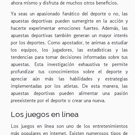
ahora mismo y disfruta de muchos otros beneficios.
Ya seas un apasionado fanático del deporte o no, las
apuestas deportivas pueden sumergirte en la acción y
hacerte experimentar emociones fuertes. Además, las
apuestas deportivas también generan un mayor interés
por los deportes. Como apostador, te animas a estudiar
los equipos, los jugadores, las estadísticas y las
tendencias para tomar decisiones informadas sobre tus
apuestas. Esta investigación exhaustiva te permite
profundizar tus conocimientos sobre el deporte y
apreciar aún más las habilidades y estrategias
implementadas por los atletas. De esta manera, las
apuestas deportivas pueden alimentar una pasión
preexistente por el deporte o crear una nueva.
Los juegos en línea
Los juegos en línea son uno de los entretenimientos
más populares en internet. Existen numerosos tipos de