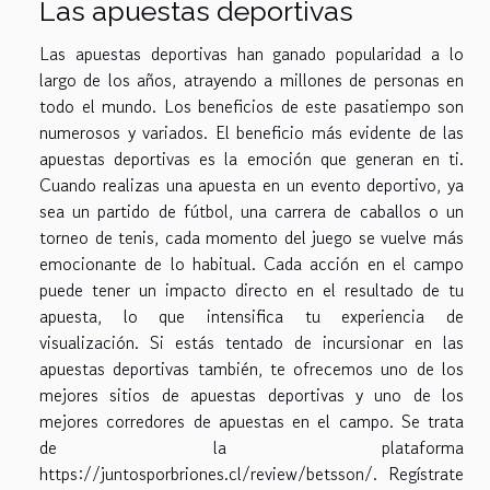
Las apuestas deportivas
Las apuestas deportivas han ganado popularidad a lo
largo de los años, atrayendo a millones de personas en
todo el mundo. Los beneficios de este pasatiempo son
numerosos y variados. El beneficio más evidente de las
apuestas deportivas es la emoción que generan en ti.
Cuando realizas una apuesta en un evento deportivo, ya
sea un partido de fútbol, una carrera de caballos o un
torneo de tenis, cada momento del juego se vuelve más
emocionante de lo habitual. Cada acción en el campo
puede tener un impacto directo en el resultado de tu
apuesta, lo que intensifica tu experiencia de
visualización. Si estás tentado de incursionar en las
apuestas deportivas también, te ofrecemos uno de los
mejores sitios de apuestas deportivas y uno de los
mejores corredores de apuestas en el campo. Se trata
de la plataforma
https://juntosporbriones.cl/review/betsson/
. Regístrate