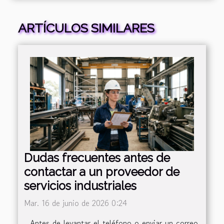
ARTÍCULOS SIMILARES
Dudas frecuentes antes de
contactar a un proveedor de
servicios industriales
Mar. 16 de junio de 2026 0:24
Antes de levantar el teléfono o enviar un correo,