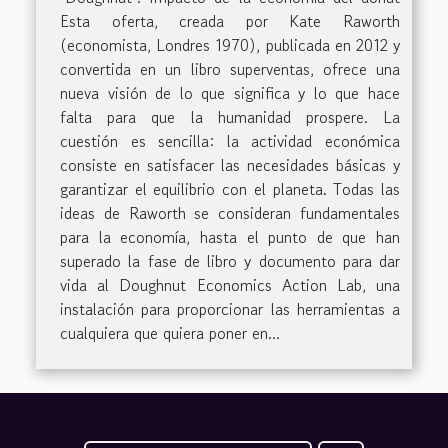
Esta oferta, creada por Kate Raworth
(economista, Londres 1970), publicada en 2012 y
convertida en un libro superventas, ofrece una
nueva visión de lo que significa y lo que hace
falta para que la humanidad prospere. La
cuestión es sencilla: la actividad económica
consiste en satisfacer las necesidades básicas y
garantizar el equilibrio con el planeta. Todas las
ideas de Raworth se consideran fundamentales
para la economía, hasta el punto de que han
superado la fase de libro y documento para dar
vida al Doughnut Economics Action Lab, una
instalación para proporcionar las herramientas a
cualquiera que quiera poner en...