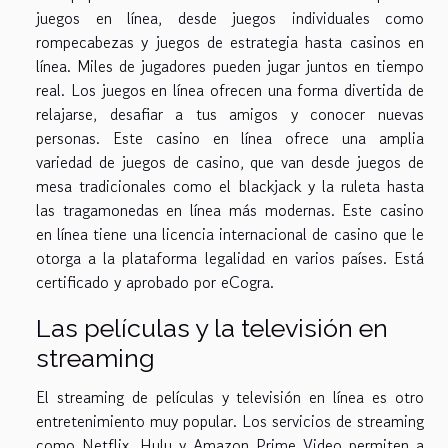
juegos en línea, desde juegos individuales como
rompecabezas y juegos de estrategia hasta casinos en
línea. Miles de jugadores pueden jugar juntos en tiempo
real. Los juegos en línea ofrecen una forma divertida de
relajarse, desafiar a tus amigos y conocer nuevas
personas. Este casino en línea ofrece una amplia
variedad de juegos de casino, que van desde juegos de
mesa tradicionales como el blackjack y la ruleta hasta
las tragamonedas en línea más modernas. Este casino
en línea tiene una licencia internacional de casino que le
otorga a la plataforma legalidad en varios países. Está
certificado y aprobado por eCogra.
Las películas y la televisión en
streaming
El streaming de películas y televisión en línea es otro
entretenimiento muy popular. Los servicios de streaming
como Netflix, Hulu y Amazon Prime Video permiten a