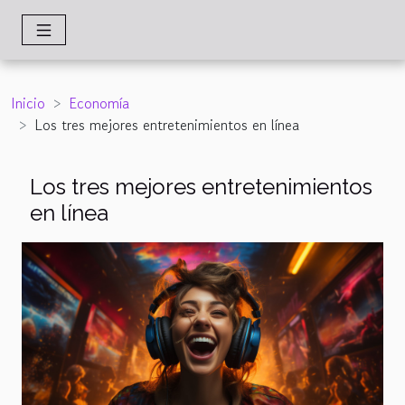
Inicio
Economía
Los tres mejores entretenimientos en línea
Los tres mejores entretenimientos
en línea